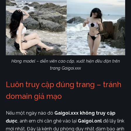
Hàng model – diễn viên cao cấp, xuất hiện đều đặn trên
trang Gaigoi.xxx
Luôn truy cập đúng trang – tránh
domain giả mạo
Nếu một ngày nào đó
Gaigoi.xxx không truy cập
được
, anh em chỉ cần ghé vào lại
Gaigoi.onl
để lấy link
mới nhất. Đây là kênh dự phòng duy nhất đảm bảo anh