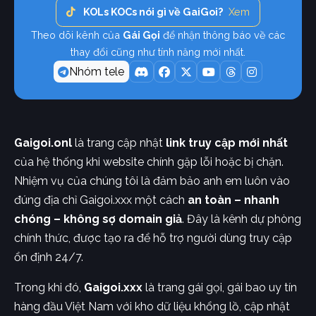
KOLs KOCs nói gì về GaiGoi?
Xem
Theo dõi kênh của
Gái Gọi
để nhận thông báo về các
thay đổi cũng như tính năng mới nhất.
Nhóm tele
Gaigoi.onl
là trang cập nhật
link truy cập mới nhất
của hệ thống khi website chính gặp lỗi hoặc bị chặn.
Nhiệm vụ của chúng tôi là đảm bảo anh em luôn vào
đúng địa chỉ Gaigoi.xxx một cách
an toàn – nhanh
chóng – không sợ domain giả
. Đây là kênh dự phòng
chính thức, được tạo ra để hỗ trợ người dùng truy cập
ổn định 24/7.
Trong khi đó,
Gaigoi.xxx
là trang gái gọi, gái bao uy tín
hàng đầu Việt Nam với kho dữ liệu khổng lồ, cập nhật