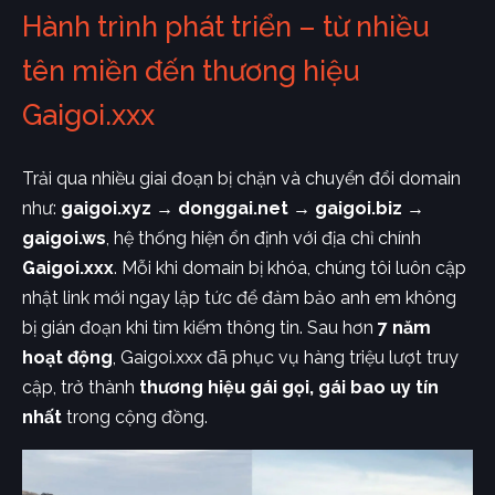
Hành trình phát triển – từ nhiều
tên miền đến thương hiệu
Gaigoi.xxx
Trải qua nhiều giai đoạn bị chặn và chuyển đổi domain
như:
gaigoi.xyz → donggai.net → gaigoi.biz →
gaigoi.ws
, hệ thống hiện ổn định với địa chỉ chính
Gaigoi.xxx
. Mỗi khi domain bị khóa, chúng tôi luôn cập
nhật link mới ngay lập tức để đảm bảo anh em không
bị gián đoạn khi tìm kiếm thông tin. Sau hơn
7 năm
hoạt động
, Gaigoi.xxx đã phục vụ hàng triệu lượt truy
cập, trở thành
thương hiệu gái gọi, gái bao uy tín
nhất
trong cộng đồng.