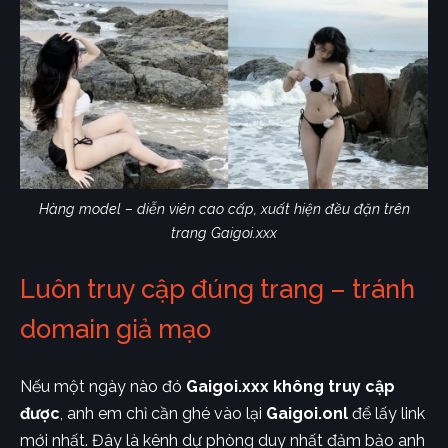
Hàng model – diễn viên cao cấp, xuất hiện đều đặn trên
trang Gaigoi.xxx
Luôn truy cập đúng trang – tránh
domain giả mạo
Nếu một ngày nào đó
Gaigoi.xxx không truy cập
được
, anh em chỉ cần ghé vào lại
Gaigoi.onl
để lấy link
mới nhất. Đây là kênh dự phòng duy nhất đảm bảo anh