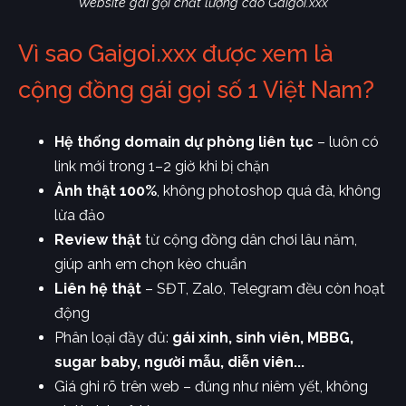
Website gái gọi chất lượng cao Gaigoi.xxx
Vì sao Gaigoi.xxx được xem là
cộng đồng gái gọi số 1 Việt Nam?
Hệ thống domain dự phòng liên tục
– luôn có
link mới trong 1–2 giờ khi bị chặn
Ảnh thật 100%
, không photoshop quá đà, không
lừa đảo
Review thật
từ cộng đồng dân chơi lâu năm,
giúp anh em chọn kèo chuẩn
Liên hệ thật
– SĐT, Zalo, Telegram đều còn hoạt
động
Phân loại đầy đủ:
gái xinh, sinh viên, MBBG,
sugar baby, người mẫu, diễn viên...
Giá ghi rõ trên web – đúng như niêm yết, không