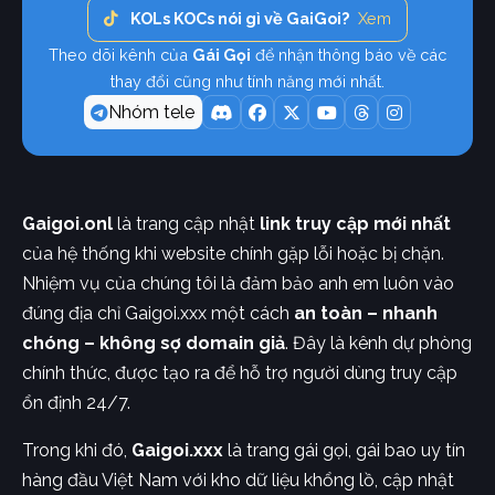
KOLs KOCs nói gì về GaiGoi?
Xem
Theo dõi kênh của
Gái Gọi
để nhận thông báo về các
thay đổi cũng như tính năng mới nhất.
Nhóm tele
Gaigoi.onl
là trang cập nhật
link truy cập mới nhất
của hệ thống khi website chính gặp lỗi hoặc bị chặn.
Nhiệm vụ của chúng tôi là đảm bảo anh em luôn vào
đúng địa chỉ Gaigoi.xxx một cách
an toàn – nhanh
chóng – không sợ domain giả
. Đây là kênh dự phòng
chính thức, được tạo ra để hỗ trợ người dùng truy cập
ổn định 24/7.
Trong khi đó,
Gaigoi.xxx
là trang gái gọi, gái bao uy tín
hàng đầu Việt Nam với kho dữ liệu khổng lồ, cập nhật