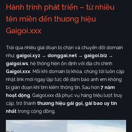
Hành trình phát triển – từ nhiều
tên miền đến thương hiệu
Gaigoi.xxx
Trải qua nhiều giai đoạn bị chặn và chuyển đổi domain
như:
gaigoi.xyz → donggai.net → gaigoi.biz →
gaigoi.ws
, hệ thống hiện ổn định với địa chỉ chính
Gaigoi.xxx
. Mỗi khi domain bị khóa, chúng tôi luôn cập
nhật link mới ngay lập tức để đảm bảo anh em không
bị gián đoạn khi tìm kiếm thông tin. Sau hơn
7 năm
hoạt động
, Gaigoi.xxx đã phục vụ hàng triệu lượt truy
cập, trở thành
thương hiệu gái gọi, gái bao uy tín
nhất
trong cộng đồng.