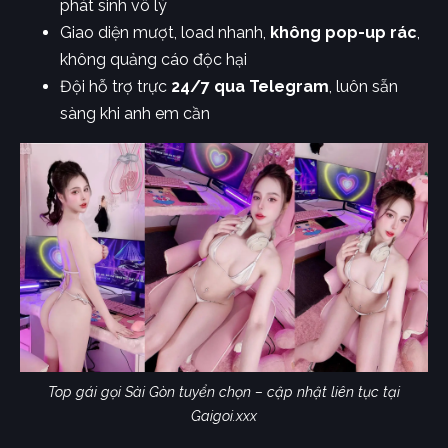
phát sinh vô lý
Giao diện mượt, load nhanh,
không pop-up rác
,
không quảng cáo độc hại
Đội hỗ trợ trực
24/7 qua Telegram
, luôn sẵn
sàng khi anh em cần
Top gái gọi Sài Gòn tuyển chọn – cập nhật liên tục tại
Gaigoi.xxx