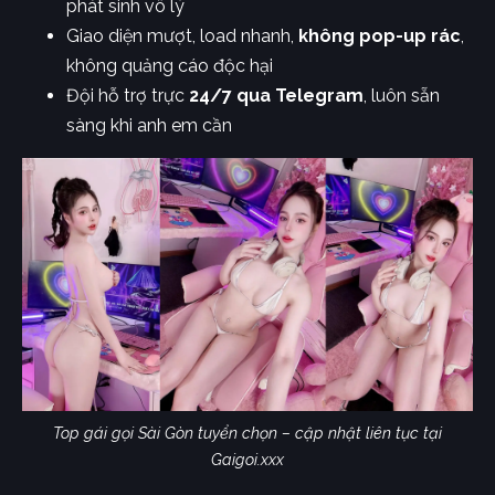
phát sinh vô lý
Giao diện mượt, load nhanh,
không pop-up rác
,
không quảng cáo độc hại
Đội hỗ trợ trực
24/7 qua Telegram
, luôn sẵn
sàng khi anh em cần
Top gái gọi Sài Gòn tuyển chọn – cập nhật liên tục tại
Gaigoi.xxx