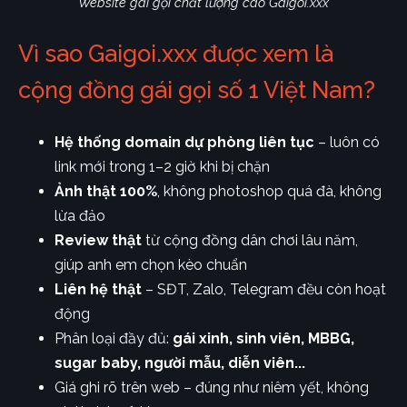
Website gái gọi chất lượng cao Gaigoi.xxx
Vì sao Gaigoi.xxx được xem là
cộng đồng gái gọi số 1 Việt Nam?
Hệ thống domain dự phòng liên tục
– luôn có
link mới trong 1–2 giờ khi bị chặn
Ảnh thật 100%
, không photoshop quá đà, không
lừa đảo
Review thật
từ cộng đồng dân chơi lâu năm,
giúp anh em chọn kèo chuẩn
Liên hệ thật
– SĐT, Zalo, Telegram đều còn hoạt
động
Phân loại đầy đủ:
gái xinh, sinh viên, MBBG,
sugar baby, người mẫu, diễn viên...
Giá ghi rõ trên web – đúng như niêm yết, không