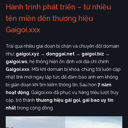
Hành trình phát triển – từ nhiều
tên miền đến thương hiệu
Gaigoi.xxx
Trải qua nhiều giai đoạn bị chặn và chuyển đổi domain
như:
gaigoi.xyz → donggai.net → gaigoi.biz →
gaigoi.ws
, hệ thống hiện ổn định với địa chỉ chính
Gaigoi.xxx
. Mỗi khi domain bị khóa, chúng tôi luôn cập
nhật link mới ngay lập tức để đảm bảo anh em không
bị gián đoạn khi tìm kiếm thông tin. Sau hơn
7 năm
hoạt động
, Gaigoi.xxx đã phục vụ hàng triệu lượt truy
cập, trở thành
thương hiệu gái gọi, gái bao uy tín
nhất
trong cộng đồng.