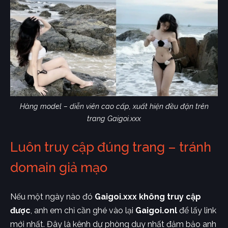
Hàng model – diễn viên cao cấp, xuất hiện đều đặn trên
trang Gaigoi.xxx
Luôn truy cập đúng trang – tránh
domain giả mạo
Nếu một ngày nào đó
Gaigoi.xxx không truy cập
được
, anh em chỉ cần ghé vào lại
Gaigoi.onl
để lấy link
mới nhất. Đây là kênh dự phòng duy nhất đảm bảo anh