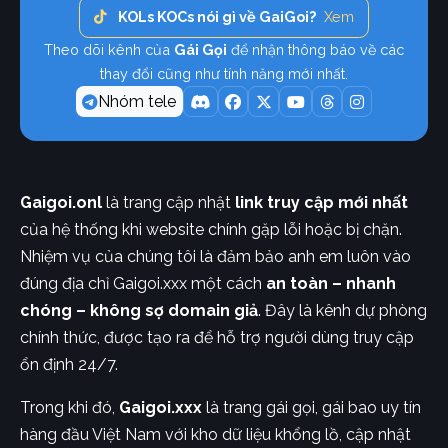
KOLs KOCs nói gì về GaiGoi?
Xem
Theo dõi kênh của
Gái Gọi
để nhận thông báo về các
thay đổi cũng như tính năng mới nhất.
Nhóm tele
Gaigoi.onl
là trang cập nhật
link truy cập mới nhất
của hệ thống khi website chính gặp lỗi hoặc bị chặn.
Nhiệm vụ của chúng tôi là đảm bảo anh em luôn vào
đúng địa chỉ Gaigoi.xxx một cách
an toàn – nhanh
chóng – không sợ domain giả
. Đây là kênh dự phòng
chính thức, được tạo ra để hỗ trợ người dùng truy cập
ổn định 24/7.
Trong khi đó,
Gaigoi.xxx
là trang gái gọi, gái bao uy tín
hàng đầu Việt Nam với kho dữ liệu khổng lồ, cập nhật