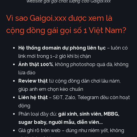
Website gái gọi chất lượng cao Gaigoi.xxx
Vì sao Gaigoi.xxx được xem là
cộng đồng gái gọi số 1 Việt Nam?
Hệ thống domain dự phòng liên tục
– luôn có
link mới trong 1–2 giờ khi bị chặn
Ảnh thật 100%
, không photoshop quá đà, không
lừa đảo
Review thật
từ cộng đồng dân chơi lâu năm,
giúp anh em chọn kèo chuẩn
Liên hệ thật
– SĐT, Zalo, Telegram đều còn hoạt
động
Phân loại đầy đủ:
gái xinh, sinh viên, MBBG,
sugar baby, người mẫu, diễn viên...
Giá ghi rõ trên web – đúng như niêm yết, không