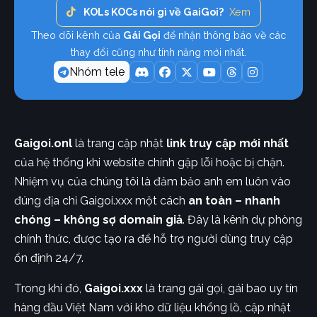
KOLs KOCs nói gì về GaiGoi?
Xem
Theo dõi kênh của
Gái Gọi
để nhận thông báo về các
thay đổi cũng như tính năng mới nhất.
Nhóm tele
Gaigoi.onl
là trang cập nhật
link truy cập mới nhất
của hệ thống khi website chính gặp lỗi hoặc bị chặn.
Nhiệm vụ của chúng tôi là đảm bảo anh em luôn vào
đúng địa chỉ Gaigoi.xxx một cách
an toàn – nhanh
chóng – không sợ domain giả
. Đây là kênh dự phòng
chính thức, được tạo ra để hỗ trợ người dùng truy cập
ổn định 24/7.
Trong khi đó,
Gaigoi.xxx
là trang gái gọi, gái bao uy tín
hàng đầu Việt Nam với kho dữ liệu khổng lồ, cập nhật