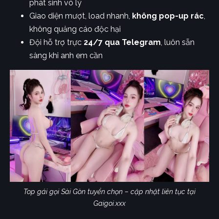
phát sinh vô lý
Giao diện mượt, load nhanh,
không pop-up rác
,
không quảng cáo độc hại
Đội hỗ trợ trực
24/7 qua Telegram
, luôn sẵn
sàng khi anh em cần
Top gái gọi Sài Gòn tuyển chọn – cập nhật liên tục tại
Gaigoi.xxx