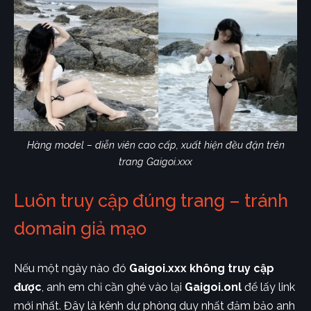
Hàng model – diễn viên cao cấp, xuất hiện đều đặn trên
trang Gaigoi.xxx
Luôn truy cập đúng trang – tránh
domain giả mạo
Nếu một ngày nào đó
Gaigoi.xxx không truy cập
được
, anh em chỉ cần ghé vào lại
Gaigoi.onl
để lấy link
mới nhất. Đây là kênh dự phòng duy nhất đảm bảo anh