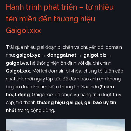
Hành trình phát triển – từ nhiều
tên miền đến thương hiệu
Gaigoi.xxx
Trải qua nhiều giai đoạn bị chặn và chuyển đổi domain
như:
gaigoi.xyz → donggai.net → gaigoi.biz →
gaigoi.ws
, hệ thống hiện ổn định với địa chỉ chính
Gaigoi.xxx
. Mỗi khi domain bị khóa, chúng tôi luôn cập
nhật link mới ngay lập tức để đảm bảo anh em không
bị gián đoạn khi tìm kiếm thông tin. Sau hơn
7 năm
hoạt động
, Gaigoi.xxx đã phục vụ hàng triệu lượt truy
cập, trở thành
thương hiệu gái gọi, gái bao uy tín
nhất
trong cộng đồng.